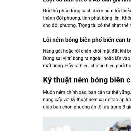
Đối thủ phải đứng cách điểm ném tối thiểu
thành đối phương, tính phát bóng lên. Khôn
cho đối phương. Trọng tài có thể phạt thẻ 
Lỗi ném bóng biên phổ biến cần t
Nâng gót hoặc rời chân khỏi mặt đất khi 
Đứng sai vị trí bóng ra ngoài, hoặc lấn 
mất bóng. Hãy ra hiệu, chờ tín hiệu phối hợp
Kỹ thuật ném bóng biên 
Muốn ném chính xác, bạn cần tư thế vững, 
nâng cấp với kỹ thuật ném xa để tạo áp lự
giúp bạn chọn phương án tối ưu trong 3 gi