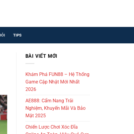
HỎI
TIPS
BÀI VIẾT MỚI
Khám Phá FUN88 – Hệ Thống
Game Cập Nhật Mới Nhất
2026
AE888: Cẩm Nang Trải
Nghiệm, Khuyến Mãi Và Bảo
Mật 2025
Chiến Lược Chơi Xóc Đĩa