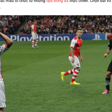
các mẫu tổ chức từ những
tips bóng đá
thực chiến. Chọn bài vở
.