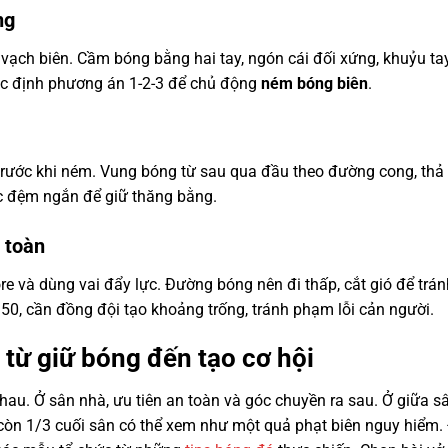
ng
vạch biên. Cầm bóng bằng hai tay, ngón cái đối xứng, khuỷu ta
ác định phương án 1-2-3 để chủ động
ném bóng biên
.
 trước khi ném. Vung bóng từ sau qua đầu theo đường cong, thả
c đệm ngắn để giữ thăng bằng.
 toàn
re và dùng vai đẩy lực. Đường bóng nên đi thấp, cắt gió để trán
0, cần đồng đội tạo khoảng trống, tránh phạm lỗi cản người.
 từ giữ bóng đến tạo cơ hội
u. Ở sân nhà, ưu tiên an toàn và góc chuyền ra sau. Ở giữa sâ
 còn 1/3 cuối sân có thể xem như một quả phạt biên nguy hiểm.