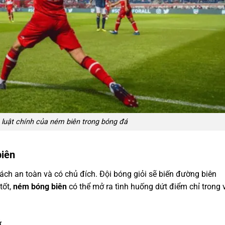
 luật chính của ném biên trong bóng đá
biên
ách an toàn và có chủ đích. Đội bóng giỏi sẽ biến đường biên
tốt,
ném bóng biên
có thể mở ra tình huống dứt điểm chỉ trong 
ớ