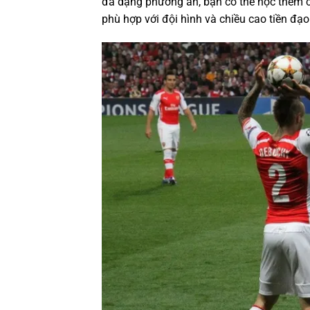
đa dạng phương án, bạn có thể học thêm 
phù hợp với đội hình và chiều cao tiền đạo