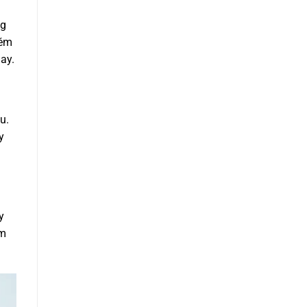
ng
ném
ay.
u.
y
y
ém