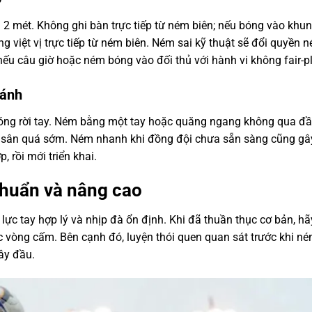
 2 mét. Không ghi bàn trực tiếp từ ném biên; nếu bóng vào khu
g việt vị trực tiếp từ ném biên. Ném sai kỹ thuật sẽ đổi quyền 
nếu câu giờ hoặc ném bóng vào đối thủ với hành vi không fair-pl
ránh
bóng rời tay. Ném bằng một tay hoặc quăng ngang không qua đầ
vào sân quá sớm. Ném nhanh khi đồng đội chưa sẵn sàng cũng gâ
, rồi mới triển khai.
chuẩn và nâng cao
lực tay hợp lý và nhịp đà ổn định. Khi đã thuần thục cơ bản, hã
c vòng cấm. Bên cạnh đó, luyện thói quen quan sát trước khi n
ây đầu.