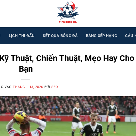
Ủ
LỊCH THI ĐẤU
KẾT QUẢ BÓNG ĐÁ
BẢNG XẾP HẠNG
CÂU 
 Kỹ Thuật, Chiến Thuật, Mẹo Hay Cho
Bạn
NG VÀO
THÁNG 1 13, 2026
BỞI
SEO