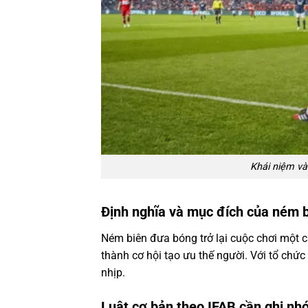
Khái niệm và
Định nghĩa và mục đích của ném 
Ném biên đưa bóng trở lại cuộc chơi một c
thành cơ hội tạo ưu thế người. Với tổ chức 
nhịp.
Luật cơ bản theo IFAB cần ghi nh