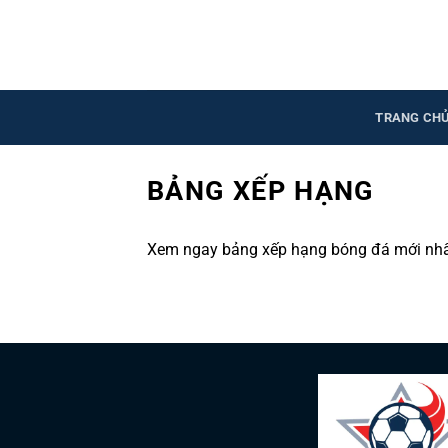
Bỏ
qua
nội
dung
TRANG CH
BẢNG XẾP HẠNG
Xem ngay bảng xếp hạng bóng đá mới nhấ