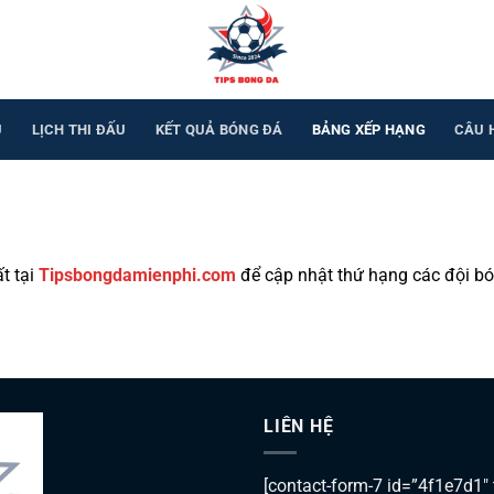
Ủ
LỊCH THI ĐẤU
KẾT QUẢ BÓNG ĐÁ
BẢNG XẾP HẠNG
CÂU 
t tại
Tipsbongdamienphi.com
để cập nhật thứ hạng các đội bón
LIÊN HỆ
[contact-form-7 id=”4f1e7d1″ t